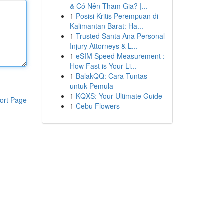
& Có Nên Tham Gia? |...
1
Posisi Kritis Perempuan di
Kalimantan Barat: Ha...
1
Trusted Santa Ana Personal
Injury Attorneys & L...
1
eSIM Speed Measurement :
How Fast is Your Li...
1
BalakQQ: Cara Tuntas
untuk Pemula
1
KQXS: Your Ultimate Guide
ort Page
1
Cebu Flowers