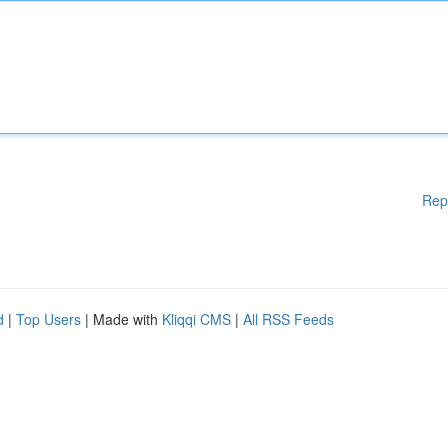
Rep
d
|
Top Users
| Made with
Kliqqi CMS
|
All RSS Feeds