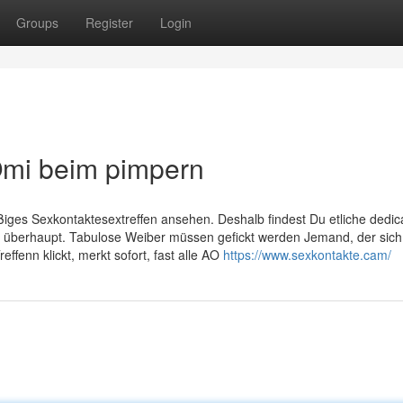
Groups
Register
Login
Omi beim pimpern
es Sexkontaktesextreffen ansehen. Deshalb findest Du etliche dedica
en überhaupt. Tabulose Weiber müssen gefickt werden Jemand, der sich
effenn klickt, merkt sofort, fast alle AO
https://www.sexkontakte.cam/