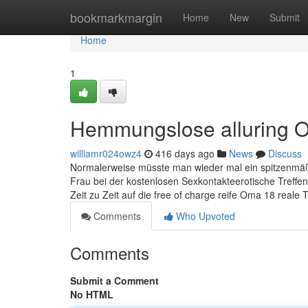
Home
bookmarkmargin
Home
New
Submit
Home
1
Hemmungslose alluring 
williamr024owz4
416 days ago
News
Discuss
Normalerweise müsste man wieder mal ein spitzenmäßig
Frau bei der kostenlosen Sexkontakteerotische Treff
Zeit zu Zeit auf die free of charge reife Oma 18 reale Tr
Comments
Who Upvoted
Comments
Submit a Comment
No HTML