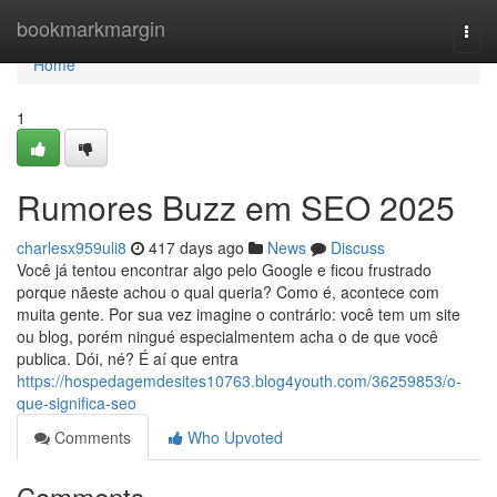
Home
bookmarkmargin
Togg
navi
Home
1
Rumores Buzz em SEO 2025
charlesx959uli8
417 days ago
News
Discuss
Você já tentou encontrar algo pelo Google e ficou frustrado
porque nãeste achou o qual queria? Como é, acontece com
muita gente. Por sua vez imagine o contrário: você tem um site
ou blog, porém ningué especialmentem acha o de que você
publica. Dói, né? É aí que entra
https://hospedagemdesites10763.blog4youth.com/36259853/o-
que-significa-seo
Comments
Who Upvoted
Comments