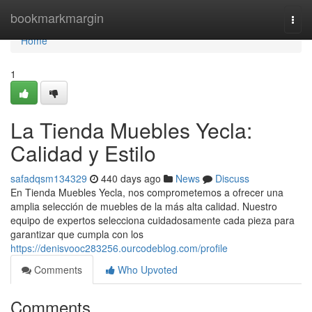
Home
bookmarkmargin
Togg
navi
Home
1
La Tienda Muebles Yecla:
Calidad y Estilo
safadqsm134329
440 days ago
News
Discuss
En Tienda Muebles Yecla, nos comprometemos a ofrecer una
amplia selección de muebles de la más alta calidad. Nuestro
equipo de expertos selecciona cuidadosamente cada pieza para
garantizar que cumpla con los
https://denisvooc283256.ourcodeblog.com/profile
Comments
Who Upvoted
Comments