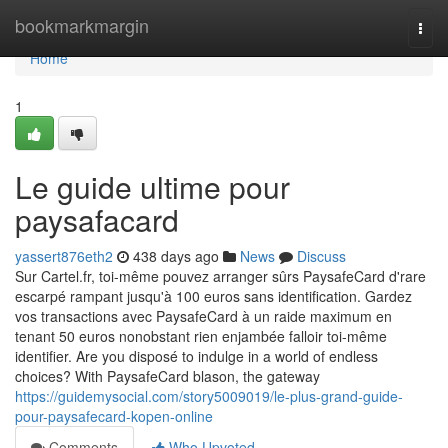
Home
bookmarkmargin
Togg
navi
Home
1
Le guide ultime pour
paysafacard
yassert876eth2
438 days ago
News
Discuss
Sur Cartel.fr, toi-même pouvez arranger sûrs PaysafeCard d'rare
escarpé rampant jusqu'à 100 euros sans identification. Gardez
vos transactions avec PaysafeCard à un raide maximum en
tenant 50 euros nonobstant rien enjambée falloir toi-même
identifier. Are you disposé to indulge in a world of endless
choices? With PaysafeCard blason, the gateway
https://guidemysocial.com/story5009019/le-plus-grand-guide-
pour-paysafecard-kopen-online
Comments
Who Upvoted