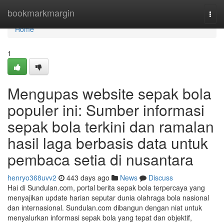
Home
bookmarkmargin
Togg
navi
Home
1
Mengupas website sepak bola
populer ini: Sumber informasi
sepak bola terkini dan ramalan
hasil laga berbasis data untuk
pembaca setia di nusantara
henryo368uvv2
443 days ago
News
Discuss
Hai di Sundulan.com, portal berita sepak bola terpercaya yang
menyajikan update harian seputar dunia olahraga bola nasional
dan internasional. Sundulan.com dibangun dengan niat untuk
menyalurkan informasi sepak bola yang tepat dan objektif,