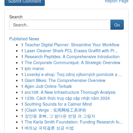
Report Page
Search
Go
Published News
1
Teacher Digital Planner: Streamline Your Workflow
1
Laser Cleaner Shark PCL Erases Graffiti with Pr...
1
Research Peptides: A Comprehensive Introduction
1
The Corporate Communiqué: A Strategic Overview
1
iptv maroc
1
Lovecký e-shop: Tvoj zdroj výborných pomôcok a ...
1
Giant Bikes: The Comprehensive Overview
1
Agen Judi Online Terbaik
1
snc168: A New Infrastructure Thorough Analysis
1
123b: Cách thức truy cập cập nhật năm 2024
1
Soothing Sounds for a Calmer Mind
1
{Clash Verge：实用网络工具评价
1
장안동 호빠, 그 밤다운 번영 과 그림자
1
The Karla Smith Foundation: Funding Research fo...
1
베트남 국제결혼 성공 비법