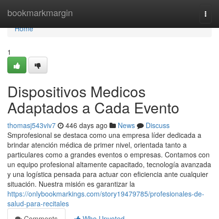
Home
bookmarkmargin
Togg
navi
Home
1
Dispositivos Medicos
Adaptados a Cada Evento
thomasj543viv7
446 days ago
News
Discuss
Smprofesional se destaca como una empresa líder dedicada a
brindar atención médica de primer nivel, orientada tanto a
particulares como a grandes eventos o empresas. Contamos con
un equipo profesional altamente capacitado, tecnología avanzada
y una logística pensada para actuar con eficiencia ante cualquier
situación. Nuestra misión es garantizar la
https://onlybookmarkings.com/story19479785/profesionales-de-
salud-para-recitales
Comments
Who Upvoted