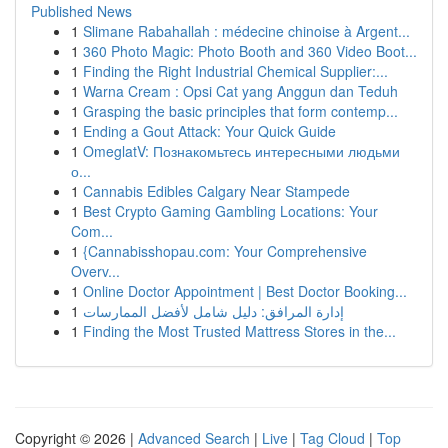
Published News
1
Slimane Rabahallah : médecine chinoise à Argent...
1
360 Photo Magic: Photo Booth and 360 Video Boot...
1
Finding the Right Industrial Chemical Supplier:...
1
Warna Cream : Opsi Cat yang Anggun dan Teduh
1
Grasping the basic principles that form contemp...
1
Ending a Gout Attack: Your Quick Guide
1
OmeglatV: Познакомьтесь интересными людьми
о...
1
Cannabis Edibles Calgary Near Stampede
1
Best Crypto Gaming Gambling Locations: Your
Com...
1
{Cannabisshopau.com: Your Comprehensive
Overv...
1
Online Doctor Appointment | Best Doctor Booking...
1
إدارة المرافق: دليل شامل لأفضل الممارسات
1
Finding the Most Trusted Mattress Stores in the...
Copyright © 2026 |
Advanced Search
|
Live
|
Tag Cloud
|
Top