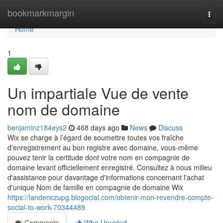
Home
bookmarkmargin
Togg
navi
Home
1
Un impartiale Vue de vente
nom de domaine
benjaminz184eys2
468 days ago
News
Discuss
Wix se charge à l’égard de soumettre toutes vos fraîche
d'enregistrement au bon registre avec domaine, vous-même
pouvez tenir la certitude dont votre nom en compagnie de
domaine levant officiellement enregistré. Consultez à nous milieu
d'assistance pour davantage d'informations concernant l'achat
d'unique Nom de famille en compagnie de domaine Wix
https://landenczupg.blogocial.com/obtenir-mon-revendre-compte-
social-to-work-70344489
Comments
Who Upvoted