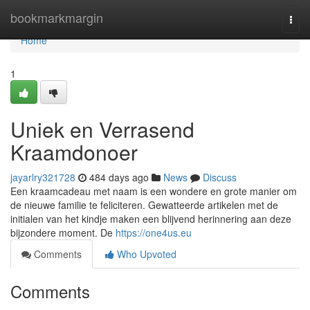
Home
bookmarkmargin
Togg
navi
Home
1
Uniek en Verrasend
Kraamdonoer
jayarlry321728
484 days ago
News
Discuss
Een kraamcadeau met naam is een wondere en grote manier om
de nieuwe familie te feliciteren. Gewatteerde artikelen met de
initialen van het kindje maken een blijvend herinnering aan deze
bijzondere moment. De
https://one4us.eu
Comments
Who Upvoted
Comments