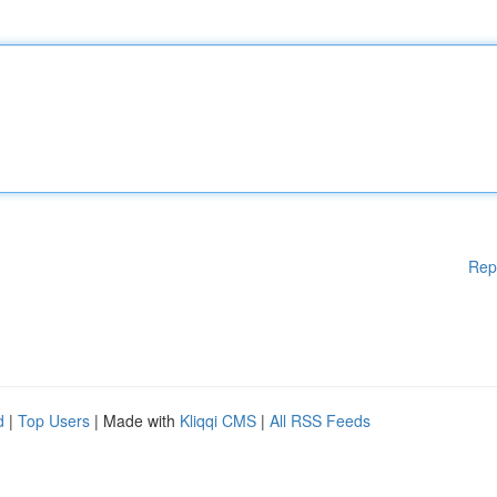
Rep
d
|
Top Users
| Made with
Kliqqi CMS
|
All RSS Feeds