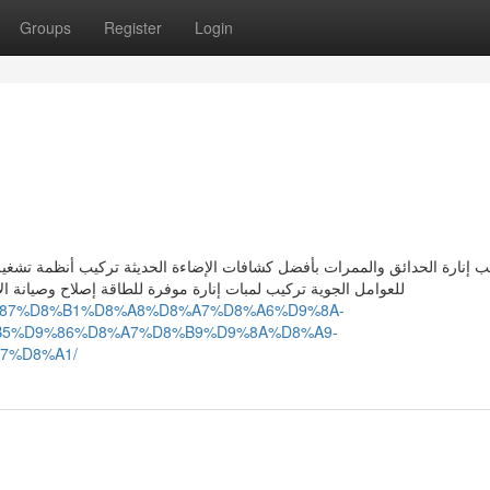
Groups
Register
Login
ب إنارة الحدائق والممرات بأفضل كشافات الإضاءة الحديثة تركيب أنظمة تشغيل
للعوامل الجوية تركيب لمبات إنارة موفرة للطاقة إصلاح وصيانة الإض
83%D9%87%D8%B1%D8%A8%D8%A7%D8%A6%D9%8A-
B5%D9%86%D8%A7%D8%B9%D9%8A%D8%A9-
7%D8%A1/