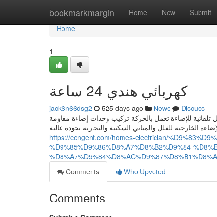
Home
bookmarkmargin
Home
New
Submit
Home
1
كهربائي هندي 24 ساعة
jack6n66dsg2
525 days ago
News
Discuss
 تلقائية للإضاءة تعمل بالحركة تركيب وحدات إضاءة مقاومة
اءة الخارجية للفلل والمباني السكنية والتجارية بجودة عالية
https://cengent.com/homes-electrician/%D9%
%D9%85%D9%86%D8%A7%D8%B2%D9%84-%D8%
%D8%A7%D9%84%D8%AC%D9%87%D8%B1%D8%A
Comments
Who Upvoted
Comments