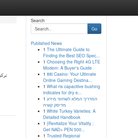
Search
Go
Published News
1
The Ultimate Guide to
Finding the Best SEO Spec...
1
Choosing the Right 4G LTE
Modem: A Buyer's Guide
1
88i Casino: Your Ultimate
تركي
Online Gaming Destina...
1
What ris capacitive bushing
indicates for dry e...
1
המדריך המלא לשחזור מידע
מדיסק קשיח
1
White Turkey Varieties: A
Detailed Handbook
1
{Revitalize Your Vitality :
Get NAD+ PEN 500...
1
Trusted Regional