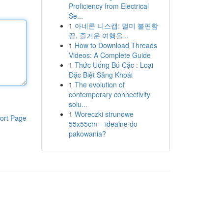
Proficiency from Electrical
Se...
1
아네론 니스캡: 멀미 불편함
끝, 즐거운 여행을...
1
How to Download Threads
Videos: A Complete Guide
1
Thức Uống Bú Cặc : Loại
Đặc Biệt Sảng Khoái
1
The evolution of
contemporary connectivity
solu...
1
Woreczki strunowe
ort Page
55x55cm – idealne do
pakowania?