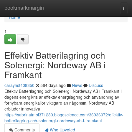
Home
bookmarkmargin
Togg
navi
Home
1
Effektiv Batterilagring och
Solenergi: Nordeway AB i
Framkant
carayhst408350
564 days ago
News
Discuss
Effektiv Batterilagring och Solenergi: Nordeway AB i Framkant I
dagens energikris är effektiv energilagring och användning av
förnybara energikällor viktigare än någonsin. Nordeway AB
erbjuder innovativa
https://sabrinatmbl371280.blogoscience.com/36936072/effektiv-
batterilagring-och-solenergi-nordeway-ab-i-framkant
Comments
Who Upvoted