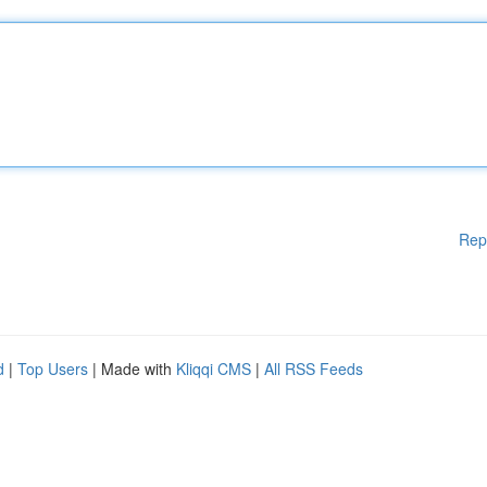
Rep
d
|
Top Users
| Made with
Kliqqi CMS
|
All RSS Feeds