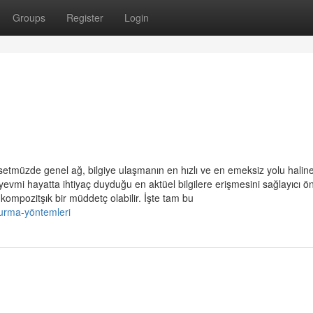
Groups
Register
Login
asetmüzde genel ağ, bilgiye ulaşmanın en hızlı ve en emeksiz yolu halin
 yevmi hayatta ihtiyaç duyduğu en aktüel bilgilere erişmesini sağlayıcı ö
kompozitşık bir müddetç olabilir. İşte tam bu
kurma-yöntemleri