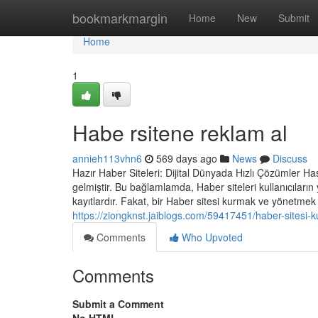
Home
bookmarkmargin
Home
New
Submit
Home
1
Habe rsitene reklam al
annieh113vhn6
569 days ago
News
Discuss
Hazır Haber Siteleri: Dijital Dünyada Hızlı Çözümler H
gelmiştir. Bu bağlamlamda, Haber siteleri kullanıcıların
kayıtlardır. Fakat, bir Haber sitesi kurmak ve yönetmek 
https://ziongknst.jaiblogs.com/59417451/haber-sitesi-
Comments
Who Upvoted
Comments
Submit a Comment