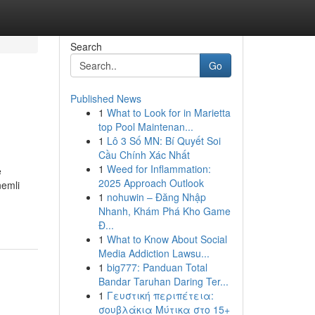
Search
Go
Published News
1
What to Look for in Marietta
top Pool Maintenan...
1
Lô 3 Số MN: Bí Quyết Soi
Cầu Chính Xác Nhất
1
Weed for Inflammation:
e
2025 Approach Outlook
nemli
1
nohuwin – Đăng Nhập
Nhanh, Khám Phá Kho Game
Đ...
1
What to Know About Social
Media Addiction Lawsu...
1
big777: Panduan Total
Bandar Taruhan Daring Ter...
1
Γευστική περιπέτεια:
σουβλάκια Μύτικα στο 15+