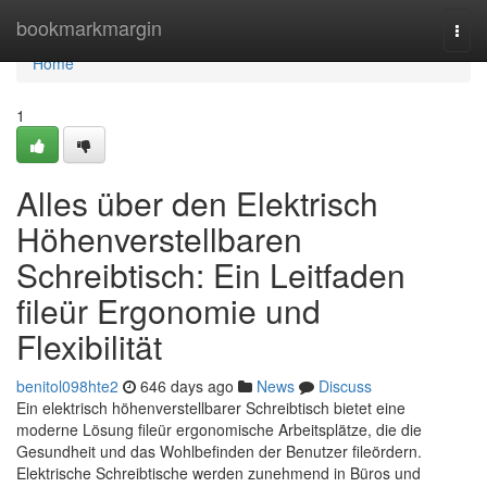
Home
bookmarkmargin
Togg
navi
Home
1
Alles über den Elektrisch
Höhenverstellbaren
Schreibtisch: Ein Leitfaden
fileür Ergonomie und
Flexibilität
benitol098hte2
646 days ago
News
Discuss
Ein elektrisch höhenverstellbarer Schreibtisch bietet eine
moderne Lösung fileür ergonomische Arbeitsplätze, die die
Gesundheit und das Wohlbefinden der Benutzer fileördern.
Elektrische Schreibtische werden zunehmend in Büros und