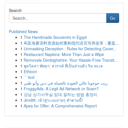
Search
Go
Published News
1
The Handmade Souvenirs in Egypt
1
AI及海量语料资源如何重构现代语言培养改革：覆盖...
1
Unmasking Deception : Rules for Detecting Cover...
1
Restaurant Napkins: More Than Just a Wipe
1
Removals Denbighshire: Your Hassle-Free Transit...
1
พูลวิลล่า พัทยา: สวรรค์ ที่เป็นส่วนตัว ริม ทะเล
1
Ethicon
1
```text
1
زيت جوجوبا عالي الجودة بالجملة في دبي وأبو ظبي
1
FroggyAds: A Legit Ad Network or Scam?
1
강남 상가사무실 임대 잘하는 방법 총정리
1
Jinx88: เข้าสู่ระบบง่ายๆ ทำตามนี้!
1
Apes for Offer: A Comprehensive Report