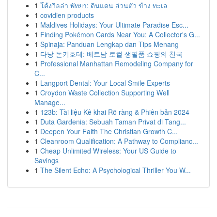
1
โค้งวิลล่า พัทยา: ดินแดน ส่วนตัว ข้าง ทะเล
1
covidien products
1
Maldives Holidays: Your Ultimate Paradise Esc...
1
Finding Pokémon Cards Near You: A Collector's G...
1
Spinaja: Panduan Lengkap dan Tips Menang
1
다낭 돈키호테: 베트남 로컬 생필품 쇼핑의 천국
1
Professional Manhattan Remodeling Company for
C...
1
Langport Dental: Your Local Smile Experts
1
Croydon Waste Collection Supporting Well
Manage...
1
123b: Tài liệu Kê khai Rõ ràng & Phiên bản 2024
1
Duta Gardenia: Sebuah Taman Privat di Tang...
1
Deepen Your Faith The Christian Growth C...
1
Cleanroom Qualification: A Pathway to Complianc...
1
Cheap Unlimited Wireless: Your US Guide to
Savings
1
The Silent Echo: A Psychological Thriller You W...