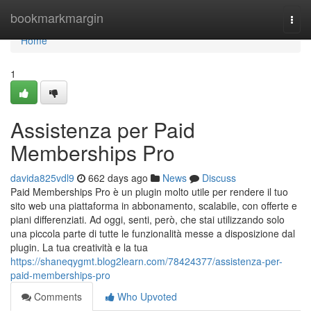
Home
bookmarkmargin
Togg
navi
Home
1
Assistenza per Paid
Memberships Pro
davida825vdl9
662 days ago
News
Discuss
Paid Memberships Pro è un plugin molto utile per rendere il tuo
sito web una piattaforma in abbonamento, scalabile, con offerte e
piani differenziati. Ad oggi, senti, però, che stai utilizzando solo
una piccola parte di tutte le funzionalità messe a disposizione dal
plugin. La tua creatività e la tua
https://shaneqygmt.blog2learn.com/78424377/assistenza-per-
paid-memberships-pro
Comments
Who Upvoted