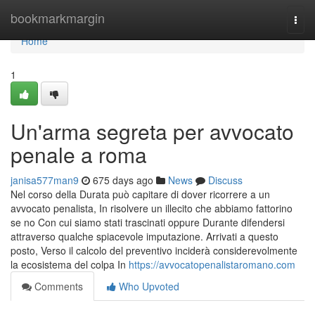
Home
bookmarkmargin
Togg
navi
Home
1
Un'arma segreta per avvocato
penale a roma
janisa577man9
675 days ago
News
Discuss
Nel corso della Durata può capitare di dover ricorrere a un
avvocato penalista, In risolvere un illecito che abbiamo fattorino
se no Con cui siamo stati trascinati oppure Durante difendersi
attraverso qualche spiacevole imputazione. Arrivati a questo
posto, Verso il calcolo del preventivo inciderà considerevolmente
la ecosistema del colpa In
https://avvocatopenalistaromano.com
Comments
Who Upvoted