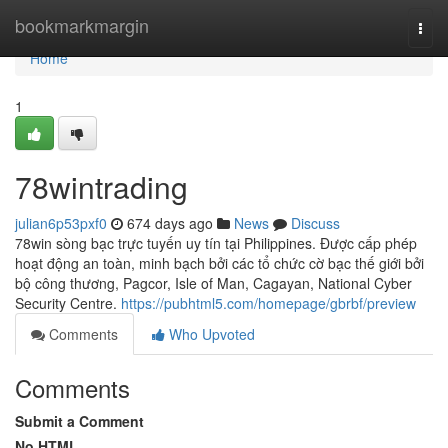
Home
bookmarkmargin
Togg
navi
Home
1
78wintrading
julian6p53pxf0
674 days ago
News
Discuss
78win sòng bạc trực tuyến uy tín tại Philippines. Được cấp phép
hoạt động an toàn, minh bạch bởi các tổ chức cờ bạc thế giới bởi
bộ công thương, Pagcor, Isle of Man, Cagayan, National Cyber
Security Centre.
https://pubhtml5.com/homepage/gbrbf/preview
Comments
Who Upvoted
Comments
Submit a Comment
No HTML