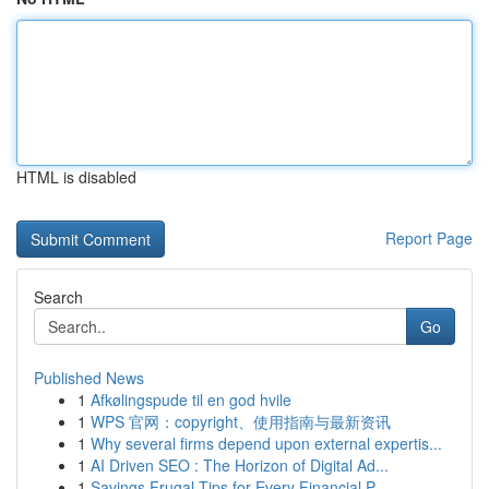
HTML is disabled
Report Page
Search
Go
Published News
1
Afkølingspude til en god hvile
1
WPS 官网：copyright、使用指南与最新资讯
1
Why several firms depend upon external expertis...
1
AI Driven SEO : The Horizon of Digital Ad...
1
Savings Frugal Tips for Every Financial P...