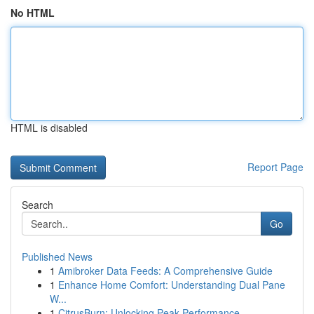
No HTML
HTML is disabled
Report Page
Search
Go
Published News
1
Amibroker Data Feeds: A Comprehensive Guide
1
Enhance Home Comfort: Understanding Dual Pane
W...
1
CitrusBurn: Unlocking Peak Performance