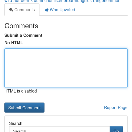
wird-auf-dem-k-uuml-chentisch-erbarmungslos-rangenommen
Comments
Who Upvoted
Comments
Submit a Comment
No HTML
HTML is disabled
Report Page
Search
Go