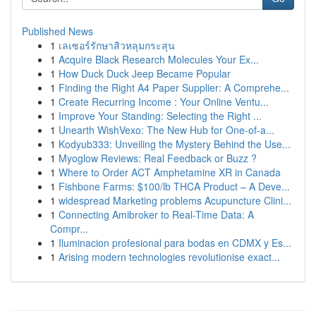
Published News
1
เลเซอร์รักษาสิวหลุมกระสุน
1
Acquire Black Research Molecules Your Ex...
1
How Duck Duck Jeep Became Popular
1
Finding the Right A4 Paper Supplier: A Comprehe...
1
Create Recurring Income : Your Online Ventu...
1
Improve Your Standing: Selecting the Right ...
1
Unearth WishVexo: The New Hub for One-of-a...
1
Kodyub333: Unveiling the Mystery Behind the Use...
1
Myoglow Reviews: Real Feedback or Buzz ?
1
Where to Order ACT Amphetamine XR in Canada
1
Fishbone Farms: $100/lb THCA Product – A Deve...
1
widespread Marketing problems Acupuncture Clini...
1
Connecting Amibroker to Real-Time Data: A
Compr...
1
Iluminacion profesional para bodas en CDMX y Es...
1
Arising modern technologies revolutionise exact...