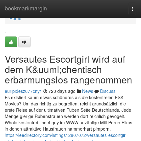
Home
bookmarkmargin
Togg
navi
Home
1
Versautes Escortgirl wird auf
dem K&uuml;chentisch
erbarmungslos rangenommen
euripidesz677cny1
723 days ago
News
Discuss
Es existiert kaum etwas schöneres als die kostenfreien FSK
Movies? Um das richtig zu begreifen, reicht grundsätzlich die
erste Reise auf der ultimativen Tuben Seite Deutschlands. Jede
Menge gierige Rubensfrauen werden dort reichlich gevögelt.
Whole kostenfrei findet guy im WWW unzählige Milf Porno Films,
in denen attraktive Hausfrauen hammerhart pimpern.
https://leedirectory.com/listings12807072/versautes-escortgirl-