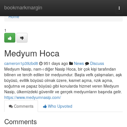
Home
bookmarkmargin
Togg
navi
Home
1
Medyum Hoca
cameron1p39zbd8
951 days ago
News
Discuss
Medyum Nasip, nam-ı diğer Nasip Hoca, bir çok kişi tarafından
bilinen ve tercih edilen bir medyumdur. Başta vefk çalışmaları, aşk
büyüsü, evlilik büyüsü olmak üzere, kısmet açma, rızık açma,
soğutma ve papaz büyüsü gibi konularda hizmet veren Medyum
Nasip, ülkemizdeki güvenilir ve gerçek medyumların başında gelir.
https://www.medyumnasip.com/
Comments
Who Upvoted
Comments