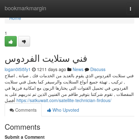
Home
bookmarkmargin
Togg
navi
Home
1
فني ستلايت الفردوس
logan0i5i5fy1
1211 days ago
News
Discuss
فني ستلايت الفردوس الذي يقوم بالعديد من الخدمات فك , صيانة , اصلاح
, تركيب , تهيئة جميع أنواع الستلايت والرسيفر كما يعمل فني ستلايت
الفردوس في تحميل القنوات التي يختارها الزبون مع امكانية فرزها في
المفضلات , تقوم شركتنا بتوفير طاقم من الفنيين الذين تم تدريبهم على يد
أفضل
https://satkuwait.com/satellite-technician-firdous/
Comments
Who Upvoted
Comments
Submit a Comment