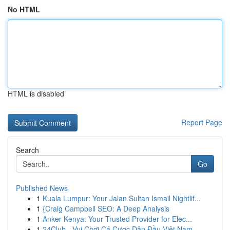
No HTML
HTML is disabled
Report Page
Search
Go
Published News
1
Kuala Lumpur: Your Jalan Sultan Ismail Nightlif...
1
{Craig Campbell SEO: A Deep Analysis
1
Anker Kenya: Your Trusted Provider for Elec...
1
24Club - Vui Chơi Cá Cược Dẫn Đầu Việt Nam