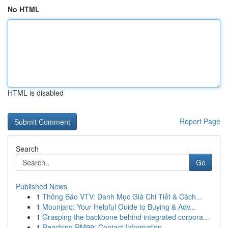
No HTML
HTML is disabled
Report Page
Search
Go
Published News
1
Thông Báo VTV: Danh Mục Giá Chi Tiết & Cách...
1
Mounjaro: Your Helpful Guide to Buying & Adv...
1
Grasping the backbone behind integrated corpora...
1
Reaching RM99: Contact Information