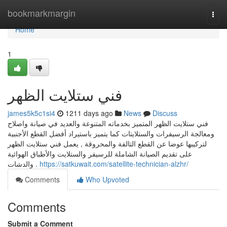
Home
bookmarkmargin
Togg
navi
Home
1
فني ستلايت الظهر
james5k5c1si4
1211 days ago
News
Discuss
فني ستلايت الظهر المتميز بخدماته المتنوعة والعديد في صيانة واصلاح
ومعالجة الرسيفرات والستلايتات كما يتميز باستيراد أفضل القطع الأجنبية
لتركيبها عوضا عن القطع التالفة والمحروقة , يعمل فني ستلايت الظهر
على تقديم الصيانة الشاملة للرسيفر والستلايت والأطباق الهوائية
والدشات .
https://satkuwait.com/satellite-technician-alzhr/
Comments
Who Upvoted
Comments
Submit a Comment